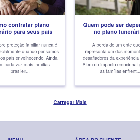
o contratar plano
Quem pode ser depe
rário para seus pais
no plano funerár
bre proteção familiar nunca é
A perda de um ente que
specialmente quando pensamos
representa um dos moment
os pais envelhecendo. Ainda
desafiadores da experiênci
m, cada vez mais famílias
Além do impacto emocional 
brasileir...
as famílias enfrent..
Carregar Mais
MENU
ÁREA DO CLIENTE