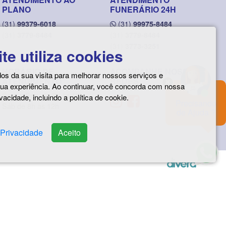
PLANO
FUNERÁRIO 24H
(31)
(31)
99379-6018
99975-8484
(31)
(31)
3779-8484
3779-8484
(31)
3773-3251
ite utiliza cookies
HORÁRIO DE
ACOMPANHE NOSSAS
s da sua visita para melhorar nossos serviços e
ATENDIMENTO
REDES
sua experiência. Ao continuar, você concorda com nossa
Seg. a Sex. de 8h às 18h
ivacidade, incluindo a política de cookie.
Precisando
Sáb de 8h às 12h
de Ajuda ?
 Privacidade
Aceito