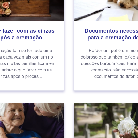
 fazer com as cinzas
Documentos necess
após a cremação
para a cremação do
mação tem se tornado uma
Perder um pet é um mo
a cada vez mais comum no
doloroso que também exige 
mas muitas famílias ficam em
questões burocráticas. Para r
a sobre o que fazer com as
cremação, são necessá
inzas após o proces...
documentos do tutor, c