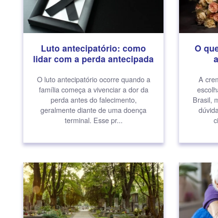
Luto antecipatório: como
O que
lidar com a perda antecipada
O luto antecipatório ocorre quando a
A cre
família começa a vivenciar a dor da
escolh
perda antes do falecimento,
Brasil, 
geralmente diante de uma doença
dúvid
terminal. Esse pr...
c