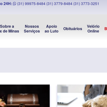
o 24H:
(31) 99975-8484
(31) 3779-8484
(31) 3773-3251
Sobre a
Nossos
Apoio
Velório
Obituários
B
x de Minas
Serviços
ao Luto
Online