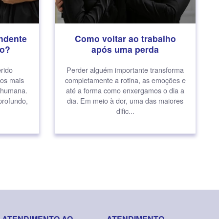
ndente
Como voltar ao trabalho
io?
após uma perda
rido
Perder alguém importante transforma
os mais
completamente a rotina, as emoções e
a humana.
até a forma como enxergamos o dia a
profundo,
dia. Em meio à dor, uma das maiores
.
dific...
ATENDIMENTO AO
ATENDIMENTO