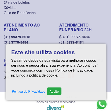
2ª via de boletos
Dúvidas
Guia do Beneficiário
ATENDIMENTO AO
ATENDIMENTO
PLANO
FUNERÁRIO 24H
(31)
(31)
99379-6018
99975-8484
(31)
(31)
3779-8484
3779-8484
(31)
3773-3251
Este site utiliza cookies
HORÁRIO DE
ACOMPANHE NOSSAS
Salvamos dados da sua visita para melhorar nossos
ATENDIMENTO
REDES
serviços e personalizar sua experiência. Ao continuar,
você concorda com nossa Política de Privacidade,
Seg. a Sex. de 8h às 18h
incluindo a política de cookie.
Sáb de 8h às 12h
Política de Privacidade
Aceito
Copyright © 2023 Pax de Minas.
Todos os direitos reservados.